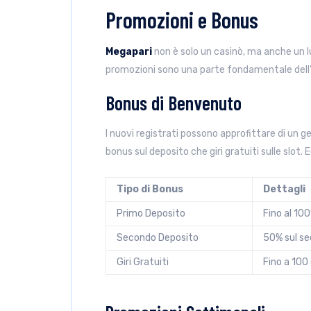
Promozioni e Bonus
Megapari
non è solo un casinò, ma anche un 
promozioni sono una parte fondamentale dell’
Bonus di Benvenuto
I nuovi registrati possono approfittare di un 
bonus sul deposito che giri gratuiti sulle slot. 
Tipo di Bonus
Dettagli
Primo Deposito
Fino al 10
Secondo Deposito
50% sul se
Giri Gratuiti
Fino a 100 