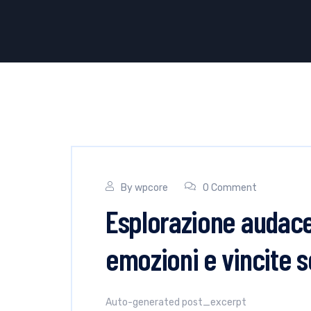
By
wpcore
0 Comment
Esplorazione audace
emozioni e vincite 
Auto-generated post_excerpt