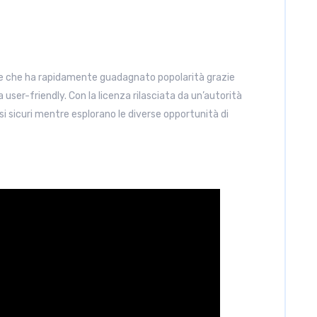
ne che ha rapidamente guadagnato popolarità grazie
 user-friendly. Con la licenza rilasciata da un’autorità
rsi sicuri mentre esplorano le diverse opportunità di