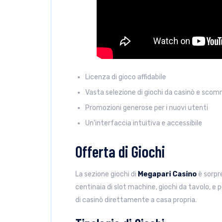
Licenza di gioco affidabile
Vasta selezione di giochi da casinò e sco
Promozioni generose per i nuovi utenti
Un’interfaccia intuitiva e accessibile
Offerta di Giochi
La sezione giochi di
Megapari Casino
è sorpr
centinaia di slot machine, giochi da tavolo, e 
di casinò direttamente a casa propria.