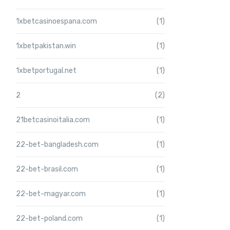
1xbetcasinoespana.com
(1)
1xbetpakistan.win
(1)
1xbetportugal.net
(1)
2
(2)
21betcasinoitalia.com
(1)
22-bet-bangladesh.com
(1)
22-bet-brasil.com
(1)
22-bet-magyar.com
(1)
22-bet-poland.com
(1)