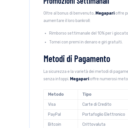
Promozioni Settimanali
Oltre al bonus di benvenuto,
Megapari
offre p
aumentare il loro bankroll:
Rimborso settimanale del 10% per i giocator
Tornei con premi in denaro e giri gratuiti.
Metodi di Pagamento
La sicurezza e la varietà dei metodi di pagam
senza intoppi.
Megapari
offre numerosi metodi
Metodo
Tipo
Visa
Carte di Credito
PayPal
Portafoglio Elettronico
Bitcoin
Crittovaluta