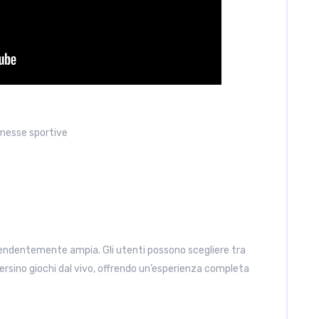
mmesse sportive
endentemente ampia. Gli utenti possono scegliere tra
persino giochi dal vivo, offrendo un’esperienza completa