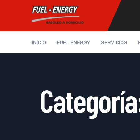
INICIO
FUEL ENERGY
SERVICIOS
Categoría