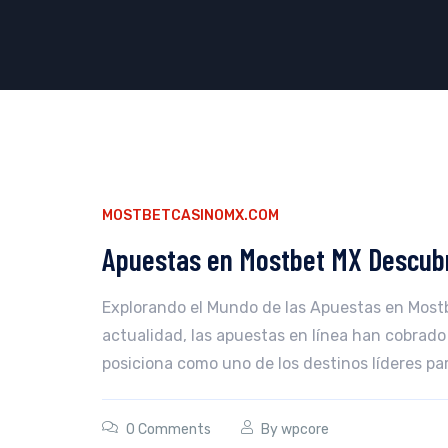
MOSTBETCASINOMX.COM
Apuestas en Mostbet MX Descubr
Explorando el Mundo de las Apuestas en Mostb
actualidad, las apuestas en línea han cobrad
posiciona como uno de los destinos líderes par
0 Comments
By
wpcore