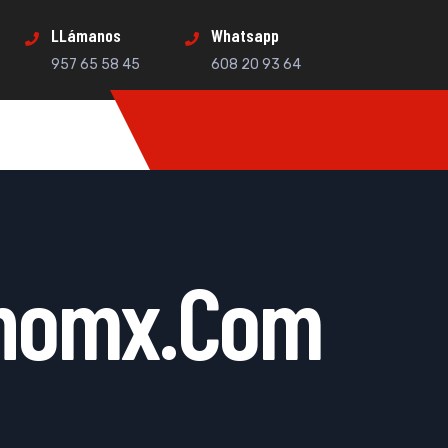
LLámanos
Whatsapp
957 65 58 45
608 20 93 64
inomx.com