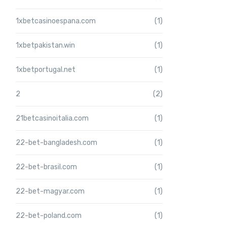
1xbetcasinoespana.com
(1)
1xbetpakistan.win
(1)
1xbetportugal.net
(1)
2
(2)
21betcasinoitalia.com
(1)
22-bet-bangladesh.com
(1)
22-bet-brasil.com
(1)
22-bet-magyar.com
(1)
22-bet-poland.com
(1)