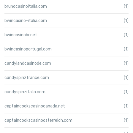
brunocasinoitalia.com
(1)
bwincasino-italia.com
(1)
bwincasinobr.net
(1)
bwincasinoportugal.com
(1)
candylandcasinode.com
(1)
candyspinzfrance.com
(1)
candyspinzitalia.com
(1)
captaincookscasinocanada.net
(1)
captaincookscasinoosterreich.com
(1)