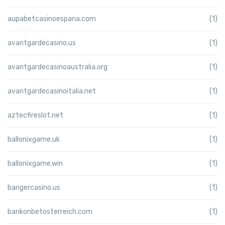
aupabetcasinoespana.com
(1)
avantgardecasino.us
(1)
avantgardecasinoaustralia.org
(1)
avantgardecasinoitalia.net
(1)
aztecfireslot.net
(1)
ballonixgame.uk
(1)
ballonixgame.win
(1)
bangercasino.us
(1)
bankonbetosterreich.com
(1)