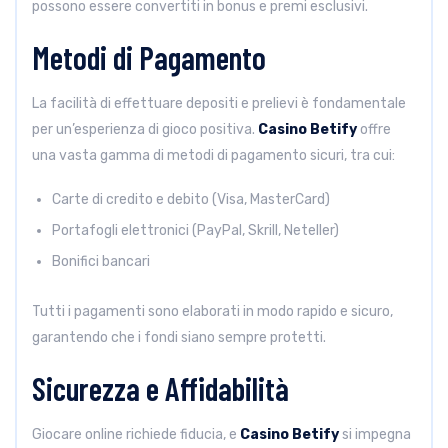
possono essere convertiti in bonus e premi esclusivi.
Metodi di Pagamento
La facilità di effettuare depositi e prelievi è fondamentale
per un’esperienza di gioco positiva.
Casino Betify
offre
una vasta gamma di metodi di pagamento sicuri, tra cui:
Carte di credito e debito (Visa, MasterCard)
Portafogli elettronici (PayPal, Skrill, Neteller)
Bonifici bancari
Tutti i pagamenti sono elaborati in modo rapido e sicuro,
garantendo che i fondi siano sempre protetti.
Sicurezza e Affidabilità
Giocare online richiede fiducia, e
Casino Betify
si impegna