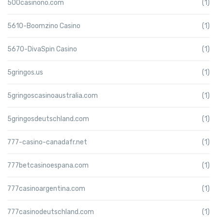
500casinono.com
(1)
5610-Boomzino Casino
(1)
5670-DivaSpin Casino
(1)
5gringos.us
(1)
5gringoscasinoaustralia.com
(1)
5gringosdeutschland.com
(1)
777-casino-canadafr.net
(1)
777betcasinoespana.com
(1)
777casinoargentina.com
(1)
777casinodeutschland.com
(1)