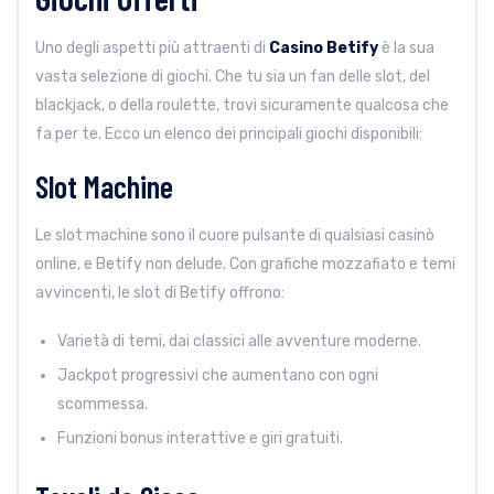
Uno degli aspetti più attraenti di
Casino Betify
è la sua
vasta selezione di giochi. Che tu sia un fan delle slot, del
blackjack, o della roulette, trovi sicuramente qualcosa che
fa per te. Ecco un elenco dei principali giochi disponibili:
Slot Machine
Le slot machine sono il cuore pulsante di qualsiasi casinò
online, e Betify non delude. Con grafiche mozzafiato e temi
avvincenti, le slot di Betify offrono:
Varietà di temi, dai classici alle avventure moderne.
Jackpot progressivi che aumentano con ogni
scommessa.
Funzioni bonus interattive e giri gratuiti.