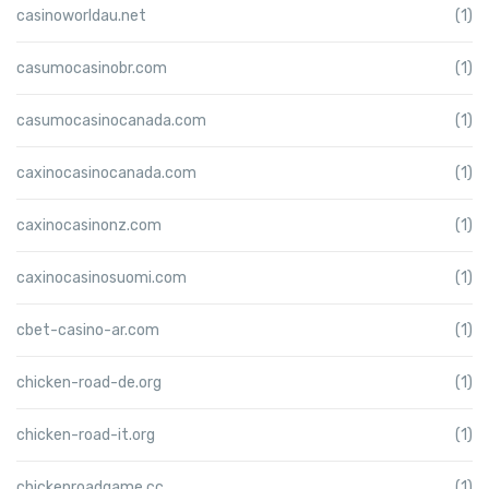
casinoworldau.net
(1)
casumocasinobr.com
(1)
casumocasinocanada.com
(1)
caxinocasinocanada.com
(1)
caxinocasinonz.com
(1)
caxinocasinosuomi.com
(1)
cbet-casino-ar.com
(1)
chicken-road-de.org
(1)
chicken-road-it.org
(1)
chickenroadgame.cc
(1)