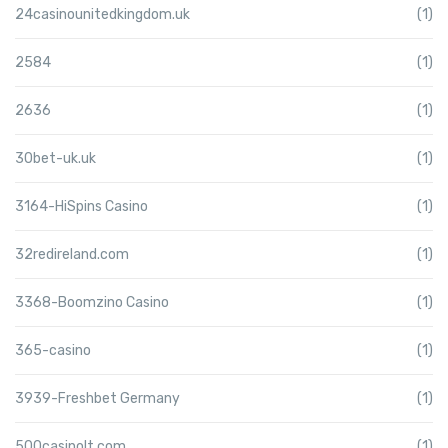
24casinounitedkingdom.uk
(1)
2584
(1)
2636
(1)
30bet-uk.uk
(1)
3164-HiSpins Casino
(1)
32redireland.com
(1)
3368-Boomzino Casino
(1)
365-casino
(1)
3939-Freshbet Germany
(1)
500casinolt.com
(1)