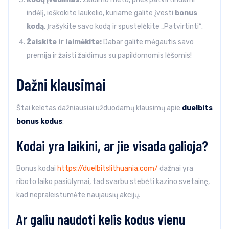
indėlį, ieškokite laukelio, kuriame galite įvesti
bonus
kodą
. Įrašykite savo kodą ir spustelėkite „Patvirtinti“.
Žaiskite ir laimėkite:
Dabar galite mėgautis savo
premija ir žaisti žaidimus su papildomomis lėšomis!
Dažni klausimai
Štai keletas dažniausiai užduodamų klausimų apie
duelbits
bonus kodus
:
Kodai yra laikini, ar jie visada galioja?
Bonus kodai
https://duelbitslithuania.com/
dažnai yra
riboto laiko pasiūlymai, tad svarbu stebėti kazino svetainę,
kad nepraleistumėte naujausių akcijų.
Ar galiu naudoti kelis kodus vienu