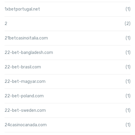
1xbetportugal.net
(1)
2
(2)
21betcasinoitalia.com
(1)
22-bet-bangladesh.com
(1)
22-bet-brasil.com
(1)
22-bet-magyar.com
(1)
22-bet-poland.com
(1)
22-bet-sweden.com
(1)
24casinocanada.com
(1)