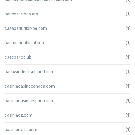
carlosserrano.org
(1)
casapariurilor-be.com
(1)
casapariurilor-nl.com
(1)
cascbar.co.uk
(1)
cashwindeutschland.com
(1)
casiniacasinocanada.com
(1)
casiniacasinoespana.com
(1)
casiniacz.com
(1)
casiniaitalia.com
(1)