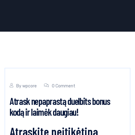
By
wpcore
0 Comment
Atrask nepaprastą duelbits bonus
kodą ir laimėk daugiau!
Atraskite neįtikėtiną