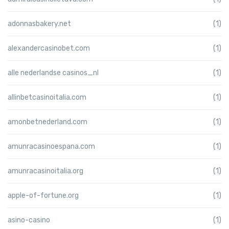
adonnasbakery.net
(1)
alexandercasinobet.com
(1)
alle nederlandse casinos_nl
(1)
allinbetcasinoitalia.com
(1)
amonbetnederland.com
(1)
amunracasinoespana.com
(1)
amunracasinoitalia.org
(1)
apple-of-fortune.org
(1)
asino-casino
(1)