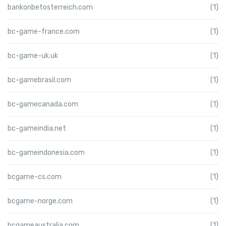
bankonbetosterreich.com
(1)
bc-game-france.com
(1)
bc-game-uk.uk
(1)
bc-gamebrasil.com
(1)
bc-gamecanada.com
(1)
bc-gameindia.net
(1)
bc-gameindonesia.com
(1)
bcgame-cs.com
(1)
bcgame-norge.com
(1)
bcgameaustralia.com
(1)