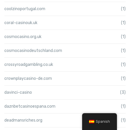
coolzinoportugal.com
(1)
coral-casinouk.uk
(1)
cosmocasino.org.uk
(1)
cosmocasinodeutschland.com
(1)
crossyroadgambling.co.uk
(1)
crownplaycasino-de.com
(1)
davinci-casino
(3)
daznbetcasinoespana.com
(1)
deadmansriches.org
(1)
Spanish