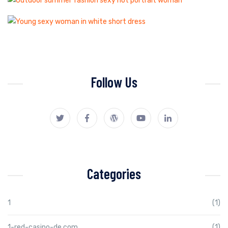
Follow Us
Categories
1
(1)
1-red-casino-de.com
(1)