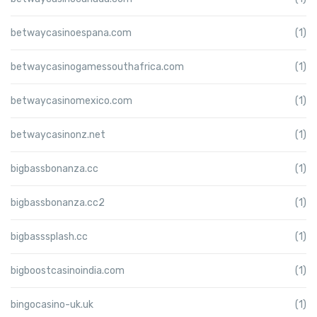
betwaycasinoespana.com
(1)
betwaycasinogamessouthafrica.com
(1)
betwaycasinomexico.com
(1)
betwaycasinonz.net
(1)
bigbassbonanza.cc
(1)
bigbassbonanza.cc2
(1)
bigbasssplash.cc
(1)
bigboostcasinoindia.com
(1)
bingocasino-uk.uk
(1)