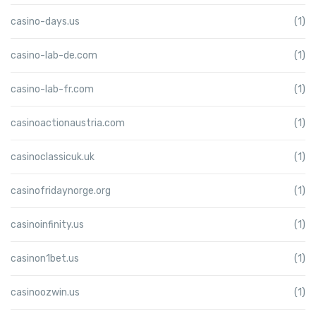
casino-days.us
(1)
casino-lab-de.com
(1)
casino-lab-fr.com
(1)
casinoactionaustria.com
(1)
casinoclassicuk.uk
(1)
casinofridaynorge.org
(1)
casinoinfinity.us
(1)
casinon1bet.us
(1)
casinoozwin.us
(1)