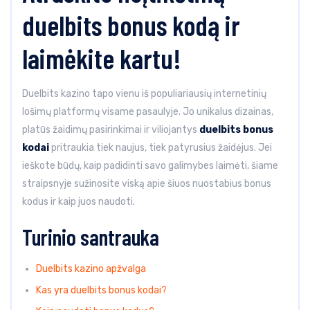
duelbits bonus kodą ir
laimėkite kartu!
Duelbits kazino tapo vienu iš populiariausių internetinių
lošimų platformų visame pasaulyje. Jo unikalus dizainas,
platūs žaidimų pasirinkimai ir viliojantys
duelbits bonus
kodai
pritraukia tiek naujus, tiek patyrusius žaidėjus. Jei
ieškote būdų, kaip padidinti savo galimybes laimėti, šiame
straipsnyje sužinosite viską apie šiuos nuostabius bonus
kodus ir kaip juos naudoti.
Turinio santrauka
Duelbits kazino apžvalga
Kas yra duelbits bonus kodai?