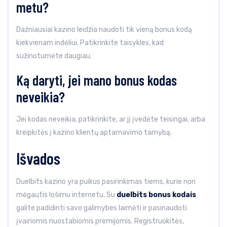
metu?
Dažniausiai kazino leidžia naudoti tik vieną bonus kodą
kiekvienam indėliui. Patikrinkite taisykles, kad
sužinotumėte daugiau.
Ką daryti, jei mano bonus kodas
neveikia?
Jei kodas neveikia, patikrinkite, ar jį įvedėte teisingai, arba
kreipkitės į kazino klientų aptarnavimo tarnybą.
Išvados
Duelbits kazino yra puikus pasirinkimas tiems, kurie nori
mėgautis lošimu internetu. Su
duelbits bonus kodais
galite padidinti savo galimybes laimėti ir pasinaudoti
įvairiomis nuostabiomis premijomis. Registruokitės,