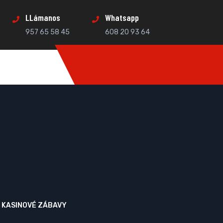
LLámanos
Whatsapp
957 65 58 45
608 20 93 64
E KASINOVÉ ZÁBAVY