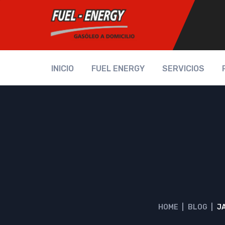
INICIO
FUEL ENERGY
SERVICIOS
HOME
|
BLOG
|
J