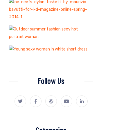
Follow Us
Categories