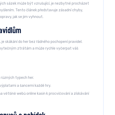
kých sázek může být vzrušující, je nezbytné procházet
šlením. Tento článek představuje zásadní chyby,
 opravy, jak se jim vyhnout.
ravidlům
, je skákání do her bez řádného pochopení pravidel.
zbytečným ztrátám a může rychle vyčerpat váš
o různých typech her.
 výplatami a šancemi každé hry.
 většině webů online kasin k procvičování a získávání
bonusů a nabídek