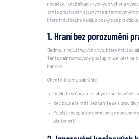
nováčky. I když lákadlo rychlých výher a vyso
tímto prostředím s jasným a informovaným my
které hráči běžně dělají, a poskytuje praktické
1. Hraní bez porozumění p
Jednou z nejčastějších chyb, které hráči dělají
Tento neinformovaný přístup může vést ke 
bankroll.
Chcete-li tomu zabránit:
Udělejte si čas na to, abyste se dozvěděli 
Než začnete hrát, seznamte se s pravidly,
Použijte bezplatné demo verze dostupné na
zkušeností.
2. Ignorování kasinových 