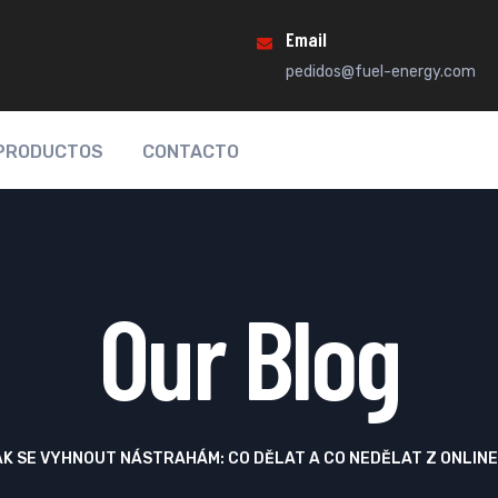
Email
pedidos@fuel-energy.com
PRODUCTOS
CONTACTO
Our Blog
AK SE VYHNOUT NÁSTRAHÁM: CO DĚLAT A CO NEDĚLAT Z ONLIN