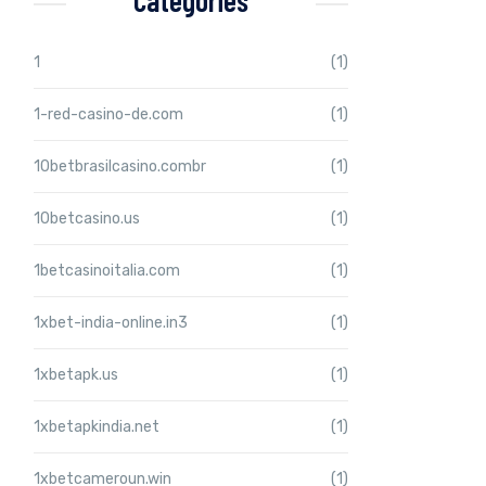
1
(1)
1-red-casino-de.com
(1)
10betbrasilcasino.combr
(1)
10betcasino.us
(1)
1betcasinoitalia.com
(1)
1xbet-india-online.in3
(1)
1xbetapk.us
(1)
1xbetapkindia.net
(1)
1xbetcameroun.win
(1)