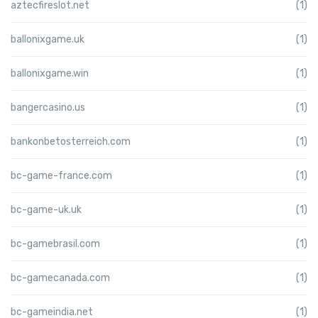
aztecfireslot.net
(1)
ballonixgame.uk
(1)
ballonixgame.win
(1)
bangercasino.us
(1)
bankonbetosterreich.com
(1)
bc-game-france.com
(1)
bc-game-uk.uk
(1)
bc-gamebrasil.com
(1)
bc-gamecanada.com
(1)
bc-gameindia.net
(1)