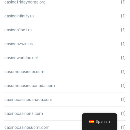
casinofridaynorge.org
(1)
casinoinfinity.us
(1)
casinon1bet.us
(1)
casinoozwin.us
(1)
casinoworldau.net
(1)
casumocasinobr.com
(1)
casumocasinocanada.com
(1)
caxinocasinocanada.com
(1)
caxinocasinonz.com
(1)
Spanish
caxinocasinosuomi.com
(1)