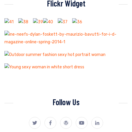
Flickr Widget
Follow Us