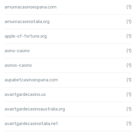
amunracasinoespana.com
(1)
amunracasinoitalia.org
(1)
apple-of-fortune.org
(1)
asino-casino
(1)
asinos-casino
(1)
aupabetcasinoespana.com
(1)
avantgardecasino.us
(1)
avantgardecasinoaustralia.org
(1)
avantgardecasinoitalia.net
(1)