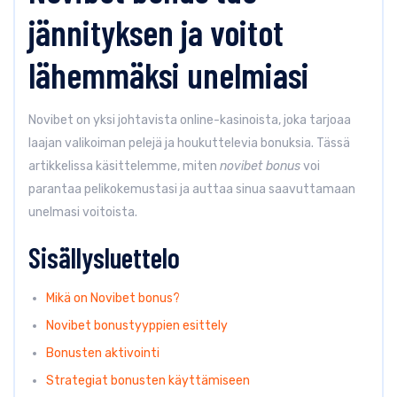
jännityksen ja voitot
lähemmäksi unelmiasi
Novibet on yksi johtavista online-kasinoista, joka tarjoaa
laajan valikoiman pelejä ja houkuttelevia bonuksia. Tässä
artikkelissa käsittelemme, miten
novibet bonus
voi
parantaa pelikokemustasi ja auttaa sinua saavuttamaan
unelmasi voitoista.
Sisällysluettelo
Mikä on Novibet bonus?
Novibet bonustyyppien esittely
Bonusten aktivointi
Strategiat bonusten käyttämiseen