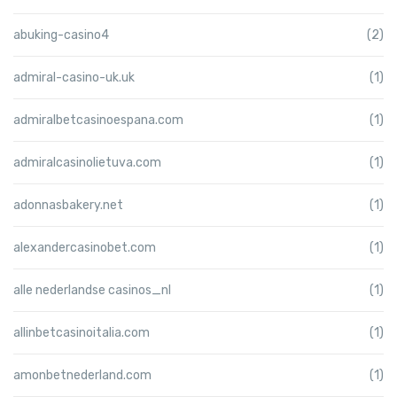
abuking-casino4
(2)
admiral-casino-uk.uk
(1)
admiralbetcasinoespana.com
(1)
admiralcasinolietuva.com
(1)
adonnasbakery.net
(1)
alexandercasinobet.com
(1)
alle nederlandse casinos_nl
(1)
allinbetcasinoitalia.com
(1)
amonbetnederland.com
(1)