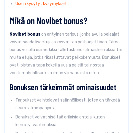
Usein kysytyt kysymykset
Mikä on Novibet bonus?
Novibet bonus
on erityinen tarjous, jonka avulla pelaajat
voivat saada lisäetuja ja kasvattaa pelibudjettiaan. Tämä
bonus voi olla esimerkiksi talletusbonus, ilmaiskierroksia tai
muita etuja, jotka rikastuttavat pelikokemusta. Bonukset
ovat loistava tapa kokeilla uusia pelejä tai nostaa
voittomahdollisuuksia ilman ylimääräistä riskiä.
Bonuksen tärkeimmät ominaisuudet
Tarjoukset vaihtelevat säännöllisesti, joten on tärkeää
seurata kampanjoita.
Bonukset voivat sisältää erilaisia ehtoja, kuten
kierrätysvaatimuksia.