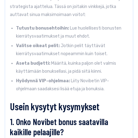
strategista ajattelua. Tässä on joitakin vinkkejä, jotka
auttavat sinua maksimoimaan voitot:
Tutustu bonusehtoihin:
Lue huolellisesti bonusten
kierrätysvaatimukset ja muut ehdot.
Valitse oikeat pelit:
Jotkin pelit täyttävät
kierrätysvaatimukset nopeammin kuin toiset.
Aseta budjetti:
Määritä, kuinka paljon olet valmis
käyttämään bonuksellasi, ja pidä siitä kiinni.
Hyödynnä VIP-ohjelmaa:
Liity Novibetin VIP-
ohjelmaan saadaksesi lisää etuja ja bonuksia.
Usein kysytyt kysymykset
1. Onko Novibet bonus saatavilla
kaikille pelaajille?