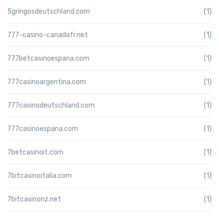
5gringosdeutschland.com
(1)
777-casino-canadafr.net
(1)
777betcasinoespana.com
(1)
777casinoargentina.com
(1)
777casinodeutschland.com
(1)
777casinoespana.com
(1)
7betcasinoit.com
(1)
7bitcasinoitalia.com
(1)
7bitcasinonz.net
(1)