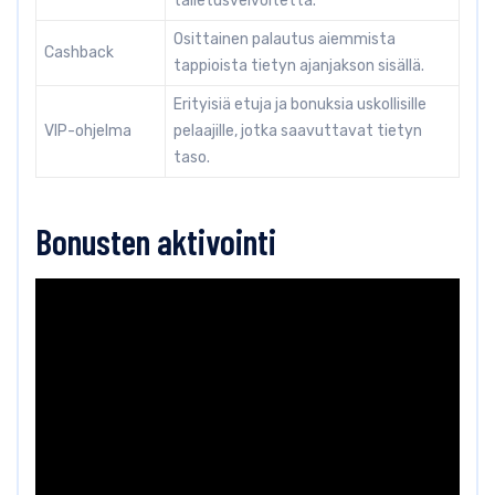
talletusvelvoitetta.
Osittainen palautus aiemmista
Cashback
tappioista tietyn ajanjakson sisällä.
Erityisiä etuja ja bonuksia uskollisille
VIP-ohjelma
pelaajille, jotka saavuttavat tietyn
taso.
Bonusten aktivointi