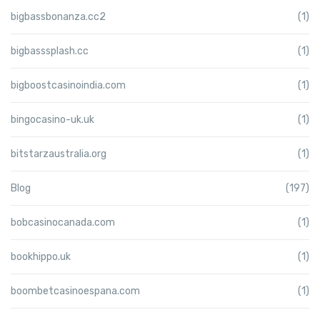
bigbassbonanza.cc2
(1)
bigbasssplash.cc
(1)
bigboostcasinoindia.com
(1)
bingocasino-uk.uk
(1)
bitstarzaustralia.org
(1)
Blog
(197)
bobcasinocanada.com
(1)
bookhippo.uk
(1)
boombetcasinoespana.com
(1)