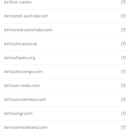
betlive-casino
(1)
betonred-australia.net
(1)
betonredcasinoitalia.com
(1)
betsafecasino.uk
(1)
betsafeperu.org
(1)
betsafesverige.com
(1)
betsson-india.com
(1)
betssoncolombia.com
(1)
betssongr.com
(1)
betssonnederland.com
(1)