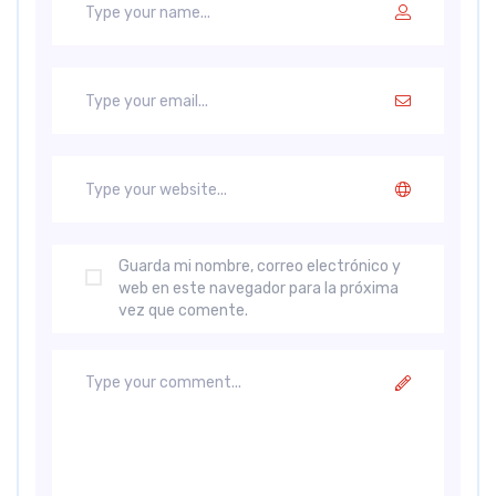
Guarda mi nombre, correo electrónico y
web en este navegador para la próxima
vez que comente.