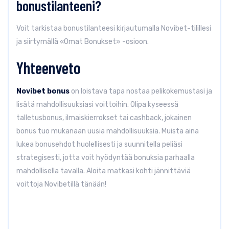
bonustilanteeni?
Voit tarkistaa bonustilanteesi kirjautumalla Novibet-tilillesi
ja siirtymällä «Omat Bonukset» -osioon.
Yhteenveto
Novibet bonus
on loistava tapa nostaa pelikokemustasi ja
lisätä mahdollisuuksiasi voittoihin. Olipa kyseessä
talletusbonus, ilmaiskierrokset tai cashback, jokainen
bonus tuo mukanaan uusia mahdollisuuksia. Muista aina
lukea bonusehdot huolellisesti ja suunnitella peliäsi
strategisesti, jotta voit hyödyntää bonuksia parhaalla
mahdollisella tavalla. Aloita matkasi kohti jännittäviä
voittoja Novibetillä tänään!