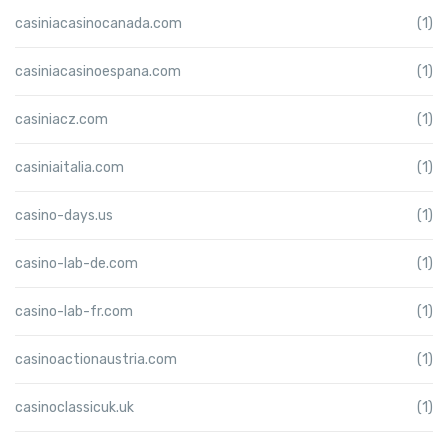
casiniacasinocanada.com
(1)
casiniacasinoespana.com
(1)
casiniacz.com
(1)
casiniaitalia.com
(1)
casino-days.us
(1)
casino-lab-de.com
(1)
casino-lab-fr.com
(1)
casinoactionaustria.com
(1)
casinoclassicuk.uk
(1)