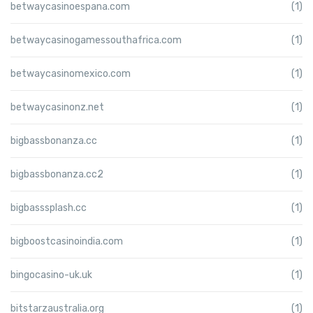
betwaycasinoespana.com
(1)
betwaycasinogamessouthafrica.com
(1)
betwaycasinomexico.com
(1)
betwaycasinonz.net
(1)
bigbassbonanza.cc
(1)
bigbassbonanza.cc2
(1)
bigbasssplash.cc
(1)
bigboostcasinoindia.com
(1)
bingocasino-uk.uk
(1)
bitstarzaustralia.org
(1)