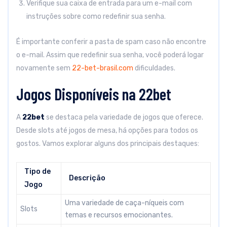
Verifique sua caixa de entrada para um e-mail com
instruções sobre como redefinir sua senha.
É importante conferir a pasta de spam caso não encontre
o e-mail. Assim que redefinir sua senha, você poderá logar
novamente sem
22-bet-brasil.com
dificuldades.
Jogos Disponíveis na 22bet
A
22bet
se destaca pela variedade de jogos que oferece.
Desde slots até jogos de mesa, há opções para todos os
gostos. Vamos explorar alguns dos principais destaques:
Tipo de
Descrição
Jogo
Uma variedade de caça-níqueis com
Slots
temas e recursos emocionantes.