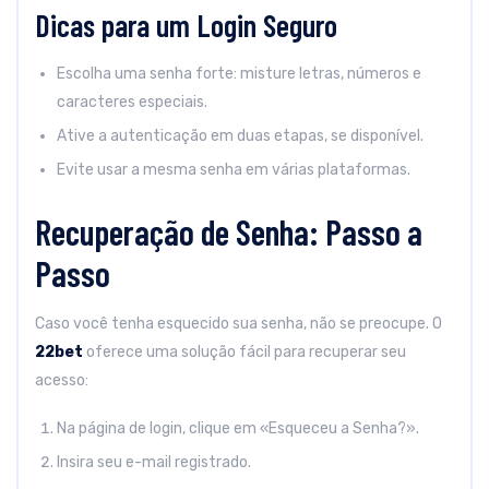
Dicas para um Login Seguro
Escolha uma senha forte: misture letras, números e
caracteres especiais.
Ative a autenticação em duas etapas, se disponível.
Evite usar a mesma senha em várias plataformas.
Recuperação de Senha: Passo a
Passo
Caso você tenha esquecido sua senha, não se preocupe. O
22bet
oferece uma solução fácil para recuperar seu
acesso:
Na página de login, clique em «Esqueceu a Senha?».
Insira seu e-mail registrado.