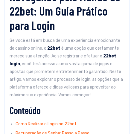
22bet: Um Guia Prático
para Login
Se você está em busca de uma experiência emocionante
de cassino online, o
22bet
é uma opção que certamente
merece sua atenção. Ao se registrar e efetuar o
22bet
login
, você terá acesso a uma vasta gama de jogos e
apostas que prometem entretenimento garantido. Neste
artigo, vamos explorar o processo de login, as opções que a
plataforma oferece e dicas valiosas para aproveitar ao
máximo sua experiência. Vamos começar!
Conteúdo
Como Realizar o Login no 22bet
Recuperação de Senha: Passo a Passo