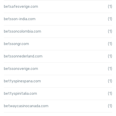
betsafesverige.com
(1)
betsson-india.com
(1)
betssoncolombia.com
(1)
betssongr.com
(1)
betssonnederland.com
(1)
betssonsverige.com
(1)
bettyspinespana.com
(1)
bettyspinitalia.com
(1)
betwaycasinocanada.com
(1)