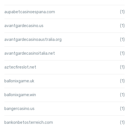
aupabetcasinoespana.com
(1)
avantgardecasino.us
(1)
avantgardecasinoaustralia.org
(1)
avantgardecasinoitalia.net
(1)
aztecfireslot.net
(1)
ballonixgame.uk
(1)
ballonixgame.win
(1)
bangercasino.us
(1)
bankonbetosterreich.com
(1)