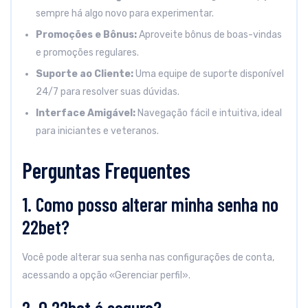
sempre há algo novo para experimentar.
Promoções e Bônus:
Aproveite bônus de boas-vindas
e promoções regulares.
Suporte ao Cliente:
Uma equipe de suporte disponível
24/7 para resolver suas dúvidas.
Interface Amigável:
Navegação fácil e intuitiva, ideal
para iniciantes e veteranos.
Perguntas Frequentes
1. Como posso alterar minha senha no
22bet?
Você pode alterar sua senha nas configurações de conta,
acessando a opção «Gerenciar perfil».