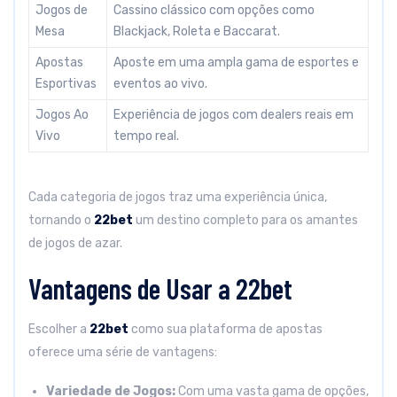
Jogos de
Cassino clássico com opções como
Mesa
Blackjack, Roleta e Baccarat.
Apostas
Aposte em uma ampla gama de esportes e
Esportivas
eventos ao vivo.
Jogos Ao
Experiência de jogos com dealers reais em
Vivo
tempo real.
Cada categoria de jogos traz uma experiência única,
tornando o
22bet
um destino completo para os amantes
de jogos de azar.
Vantagens de Usar a 22bet
Escolher a
22bet
como sua plataforma de apostas
oferece uma série de vantagens:
Variedade de Jogos:
Com uma vasta gama de opções,