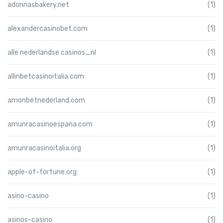
adonnasbakery.net
(1)
alexandercasinobet.com
(1)
alle nederlandse casinos_nl
(1)
allinbetcasinoitalia.com
(1)
amonbetnederland.com
(1)
amunracasinoespana.com
(1)
amunracasinoitalia.org
(1)
apple-of-fortune.org
(1)
asino-casino
(1)
asinos-casino
(1)