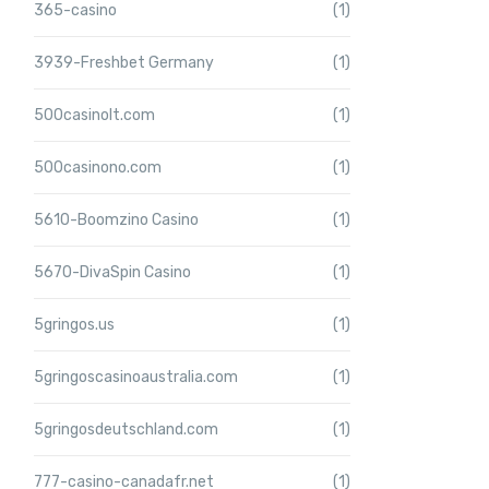
365-casino
(1)
3939-Freshbet Germany
(1)
500casinolt.com
(1)
500casinono.com
(1)
5610-Boomzino Casino
(1)
5670-DivaSpin Casino
(1)
5gringos.us
(1)
5gringoscasinoaustralia.com
(1)
5gringosdeutschland.com
(1)
777-casino-canadafr.net
(1)