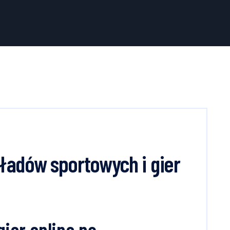
ładów sportowych i gier
ier online na