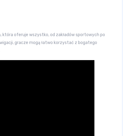
 która oferuje wszystko, od zakładów sportowych po
awigacji, gracze mogą łatwo korzystać z bogatego
.