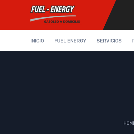
INICIO
FUEL ENERGY
SERVICIOS
HOM