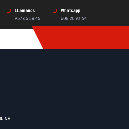
LLámanos
Whatsapp
957 65 58 45
608 20 93 64
NLINE