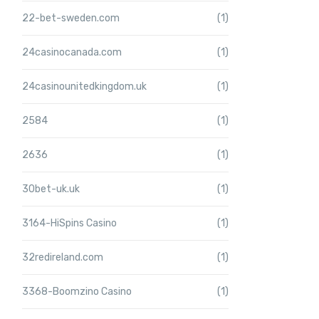
22-bet-sweden.com
(1)
24casinocanada.com
(1)
24casinounitedkingdom.uk
(1)
2584
(1)
2636
(1)
30bet-uk.uk
(1)
3164-HiSpins Casino
(1)
32redireland.com
(1)
3368-Boomzino Casino
(1)