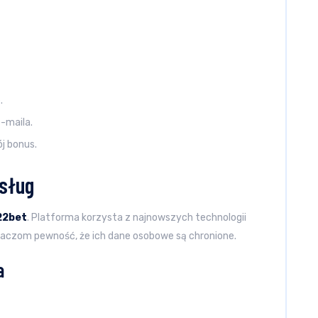
.
-maila.
j bonus.
usług
22bet
. Platforma korzysta z najnowszych technologii
graczom pewność, że ich dane osobowe są chronione.
a