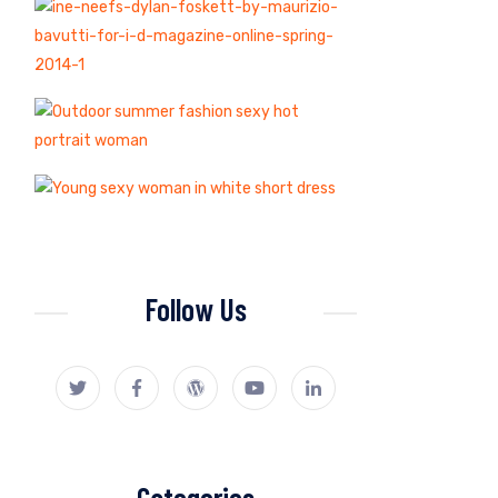
Follow Us
Categories