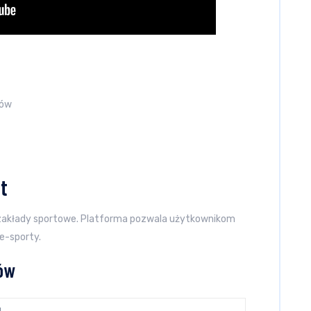
ców
t
zakłady sportowe. Platforma pozwala użytkownikom
 e-sporty.
ów
u