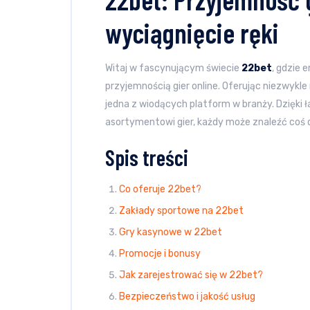
wyciągnięcie ręki
Witaj w fascynującym świecie
22bet
, gdzie 
przyjemnością gier online. Oferując niezwykle
jedna z wiodących platform w branży. Dzięki 
asortymentowi gier, każdy może znaleźć coś dl
Spis treści
Co oferuje 22bet?
Zakłady sportowe na 22bet
Gry kasynowe w 22bet
Promocje i bonusy
Jak zarejestrować się w 22bet?
Bezpieczeństwo i jakość usług