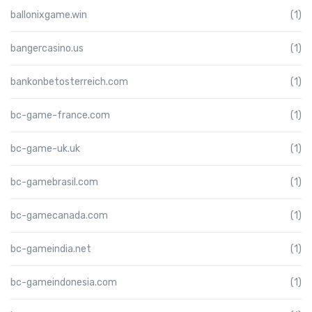
ballonixgame.win
(1)
bangercasino.us
(1)
bankonbetosterreich.com
(1)
bc-game-france.com
(1)
bc-game-uk.uk
(1)
bc-gamebrasil.com
(1)
bc-gamecanada.com
(1)
bc-gameindia.net
(1)
bc-gameindonesia.com
(1)