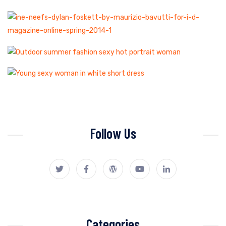
Follow Us
Categories