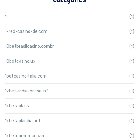
1
(1)
1-red-casino-de.com
(1)
10betbrasilcasino.combr
(1)
10betcasino.us
(1)
1betcasinoitalia.com
(1)
1xbet-india-online.in3
(1)
1xbetapk.us
(1)
1xbetapkindia.net
(1)
1xbetcameroun.win
(1)