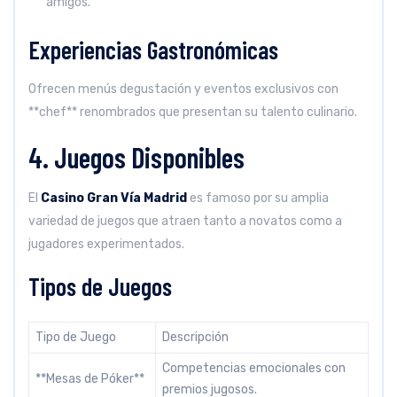
amigos.
Experiencias Gastronómicas
Ofrecen menús degustación y eventos exclusivos con
**chef** renombrados que presentan su talento culinario.
4. Juegos Disponibles
El
Casino Gran Vía Madrid
es famoso por su amplia
variedad de juegos que atraen tanto a novatos como a
jugadores experimentados.
Tipos de Juegos
Tipo de Juego
Descripción
Competencias emocionales con
**Mesas de Póker**
premios jugosos.