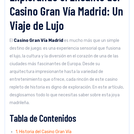
Casino Gran Vía Madrid: Un
Viaje de Lujo
El
Casino Gran Vía Madrid
es mucho más que un simple
destino de juego; es una experiencia sensorial que fusiona
el lujo, la cultura y la diversión en el corazón de una de las
ciudades más fascinantes de Europa. Desde su
arquitectura impresionante hasta la variedad de
entretenimiento que ofrece, cada rincón de este casino
repleto de historia es digno de exploración. En este artículo,
desglosamos todo lo que necesitas saber sobre esta joya
madrileña.
Tabla de Contenidos
1. Historia del Casino Gran Vía