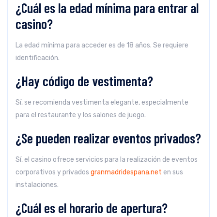
¿Cuál es la edad mínima para entrar al
casino?
La edad mínima para acceder es de 18 años. Se requiere
identificación.
¿Hay código de vestimenta?
Sí, se recomienda vestimenta elegante, especialmente
para el restaurante y los salones de juego.
¿Se pueden realizar eventos privados?
Sí, el casino ofrece servicios para la realización de eventos
corporativos y privados
granmadridespana.net
en sus
instalaciones.
¿Cuál es el horario de apertura?