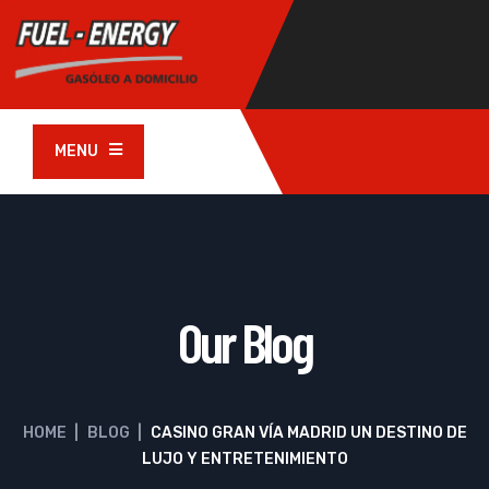
MENU
Our Blog
HOME
|
BLOG
|
CASINO GRAN VÍA MADRID UN DESTINO DE
LUJO Y ENTRETENIMIENTO