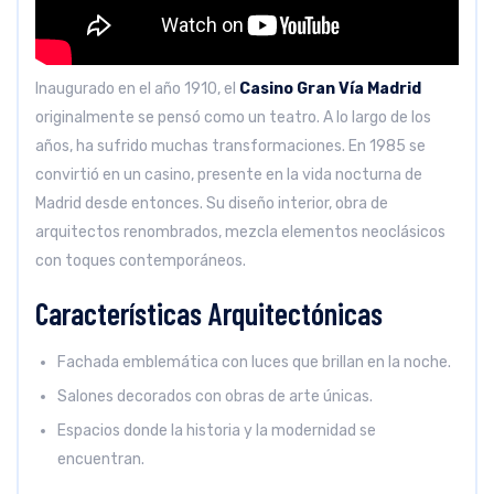
Inaugurado en el año 1910, el
Casino Gran Vía Madrid
originalmente se pensó como un teatro. A lo largo de los
años, ha sufrido muchas transformaciones. En 1985 se
convirtió en un casino, presente en la vida nocturna de
Madrid desde entonces. Su diseño interior, obra de
arquitectos renombrados, mezcla elementos neoclásicos
con toques contemporáneos.
Características Arquitectónicas
Fachada emblemática con luces que brillan en la noche.
Salones decorados con obras de arte únicas.
Espacios donde la historia y la modernidad se
encuentran.