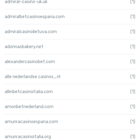
admiral-casino-uk.uk
(1)
admiralbetcasinoespana.com
(1)
admiralcasinolietuva.com
(1)
adonnasbakery.net
(1)
alexandercasinobet.com
(1)
alle nederlandse casinos_nl
(1)
allinbetcasinoitalia.com
(1)
amonbetnederland.com
(1)
amunracasinoespana.com
(1)
amunracasinoitalia.org
(1)