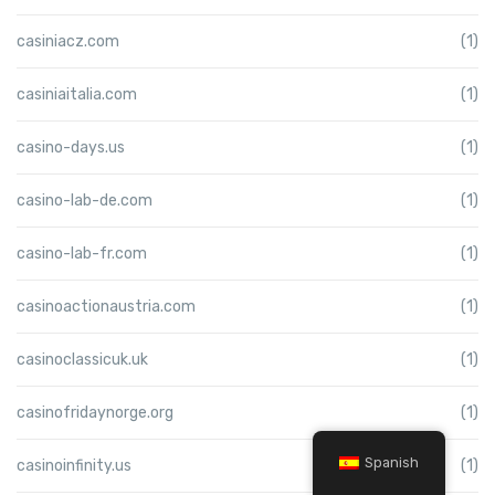
casiniacz.com
(1)
casiniaitalia.com
(1)
casino-days.us
(1)
casino-lab-de.com
(1)
casino-lab-fr.com
(1)
casinoactionaustria.com
(1)
casinoclassicuk.uk
(1)
casinofridaynorge.org
(1)
Spanish
casinoinfinity.us
(1)