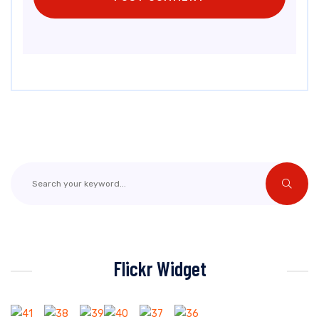
Flickr Widget