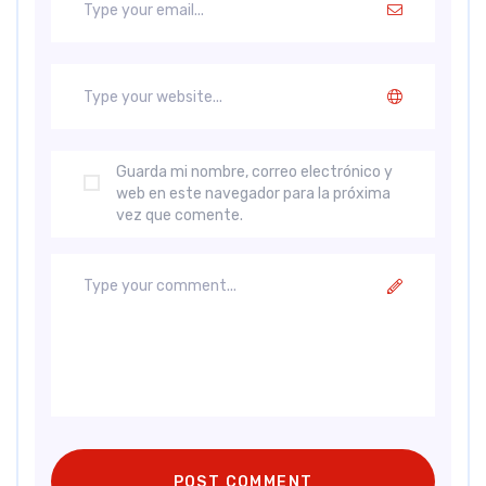
Guarda mi nombre, correo electrónico y
web en este navegador para la próxima
vez que comente.