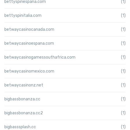
bettyspinespana.com
(1)
bettyspinitalia.com
(1)
betwaycasinocanada.com
(1)
betwaycasinoespana.com
(1)
betwaycasinogamessouthafrica.com
(1)
betwaycasinomexico.com
(1)
betwaycasinonz.net
(1)
bigbassbonanza.cc
(1)
bigbassbonanza.cc2
(1)
bigbasssplash.cc
(1)