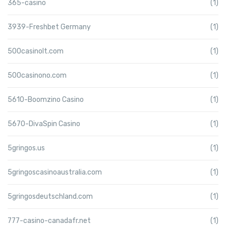
365-casino
(1)
3939-Freshbet Germany
(1)
500casinolt.com
(1)
500casinono.com
(1)
5610-Boomzino Casino
(1)
5670-DivaSpin Casino
(1)
5gringos.us
(1)
5gringoscasinoaustralia.com
(1)
5gringosdeutschland.com
(1)
777-casino-canadafr.net
(1)