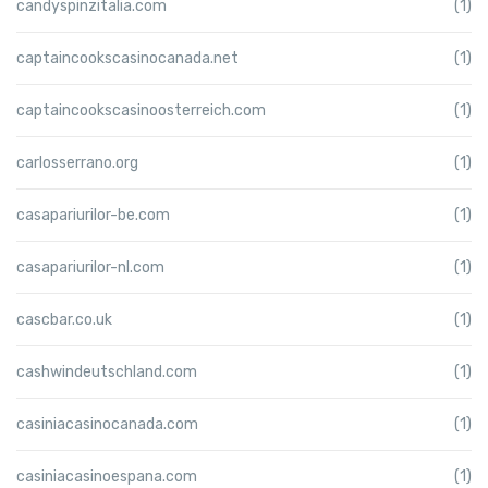
candyspinzitalia.com
(1)
captaincookscasinocanada.net
(1)
captaincookscasinoosterreich.com
(1)
carlosserrano.org
(1)
casapariurilor-be.com
(1)
casapariurilor-nl.com
(1)
cascbar.co.uk
(1)
cashwindeutschland.com
(1)
casiniacasinocanada.com
(1)
casiniacasinoespana.com
(1)