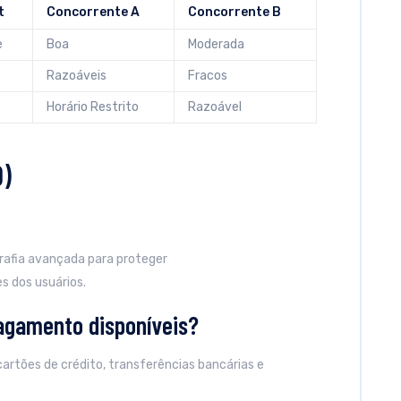
t
Concorrente A
Concorrente B
e
Boa
Moderada
Razoáveis
Fracos
Horário Restrito
Razoável
Q)
ografia avançada para proteger
s dos usuários.
agamento disponíveis?
cartões de crédito, transferências bancárias e