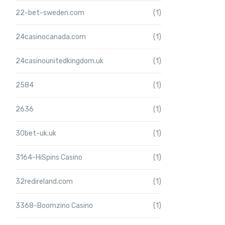
22-bet-sweden.com
(1)
24casinocanada.com
(1)
24casinounitedkingdom.uk
(1)
2584
(1)
2636
(1)
30bet-uk.uk
(1)
3164-HiSpins Casino
(1)
32redireland.com
(1)
3368-Boomzino Casino
(1)