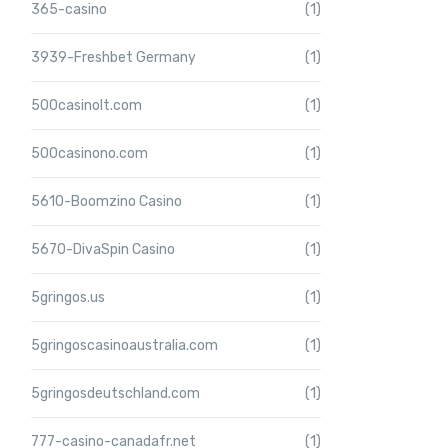
365-casino
(1)
3939-Freshbet Germany
(1)
500casinolt.com
(1)
500casinono.com
(1)
5610-Boomzino Casino
(1)
5670-DivaSpin Casino
(1)
5gringos.us
(1)
5gringoscasinoaustralia.com
(1)
5gringosdeutschland.com
(1)
777-casino-canadafr.net
(1)