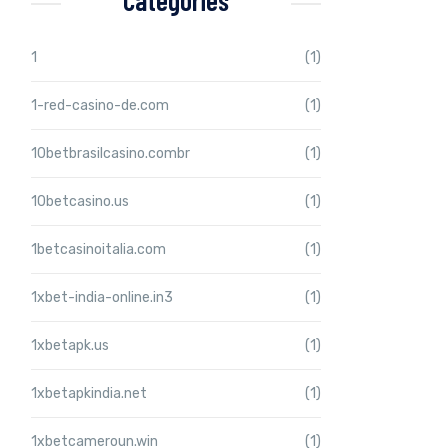
1
(1)
1-red-casino-de.com
(1)
10betbrasilcasino.combr
(1)
10betcasino.us
(1)
1betcasinoitalia.com
(1)
1xbet-india-online.in3
(1)
1xbetapk.us
(1)
1xbetapkindia.net
(1)
1xbetcameroun.win
(1)