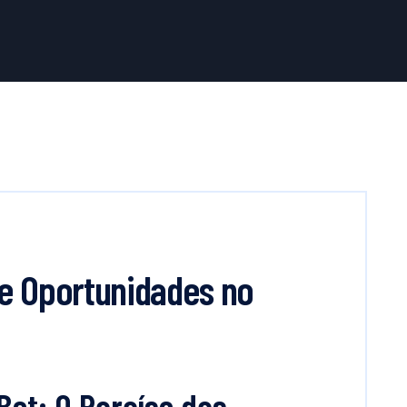
e Oportunidades no
et: O Paraíso das