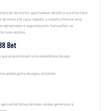
 atenção de muitos apostadores devido à sua interface
gos de mesa até caça-níqueis, o cassino oferece uma
as apropriadas e segurança em transações, os
rar suas opções.
88 Bet
 que proporcionam uma experiência de jogo
:
ma ampla gama de jogos, incluindo:
aproveitar bônus de boas-vindas generosos e
ares.