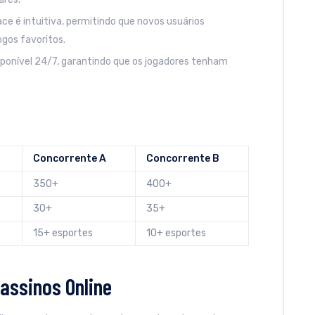
ace é intuitiva, permitindo que novos usuários
gos favoritos.
sponível 24/7, garantindo que os jogadores tenham
Concorrente A
Concorrente B
350+
400+
30+
35+
15+ esportes
10+ esportes
ssinos Online