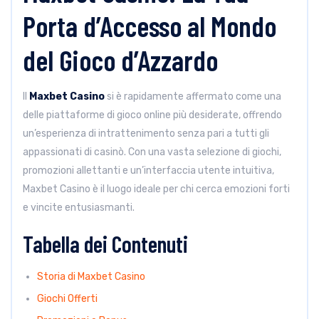
Porta d’Accesso al Mondo
del Gioco d’Azzardo
Il
Maxbet Casino
si è rapidamente affermato come una
delle piattaforme di gioco online più desiderate, offrendo
un’esperienza di intrattenimento senza pari a tutti gli
appassionati di casinò. Con una vasta selezione di giochi,
promozioni allettanti e un’interfaccia utente intuitiva,
Maxbet Casino è il luogo ideale per chi cerca emozioni forti
e vincite entusiasmanti.
Tabella dei Contenuti
Storia di Maxbet Casino
Giochi Offerti