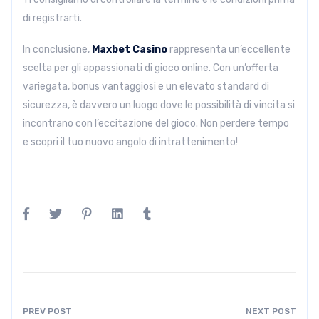
di registrarti.
In conclusione,
Maxbet Casino
rappresenta un’eccellente
scelta per gli appassionati di gioco online. Con un’offerta
variegata, bonus vantaggiosi e un elevato standard di
sicurezza, è davvero un luogo dove le possibilità di vincita si
incontrano con l’eccitazione del gioco. Non perdere tempo
e scopri il tuo nuovo angolo di intrattenimento!
PREV POST
NEXT POST