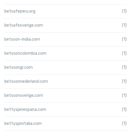
betsafeperu.org
(1)
betsafesverige.com
(1)
betsson-india.com
(1)
betssoncolombia.com
(1)
betssongr.com
(1)
betssonnederland.com
(1)
betssonsverige.com
(1)
bettyspinespana.com
(1)
bettyspinitalia.com
(1)