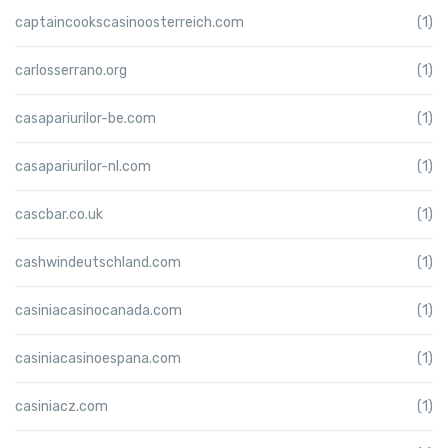
captaincookscasinoosterreich.com
(1)
carlosserrano.org
(1)
casapariurilor-be.com
(1)
casapariurilor-nl.com
(1)
cascbar.co.uk
(1)
cashwindeutschland.com
(1)
casiniacasinocanada.com
(1)
casiniacasinoespana.com
(1)
casiniacz.com
(1)