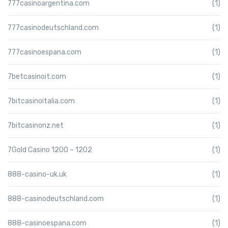
777casinoargentina.com
(1)
777casinodeutschland.com
(1)
777casinoespana.com
(1)
7betcasinoit.com
(1)
7bitcasinoitalia.com
(1)
7bitcasinonz.net
(1)
7Gold Casino 1200 – 1202
(1)
888-casino-uk.uk
(1)
888-casinodeutschland.com
(1)
888-casinoespana.com
(1)