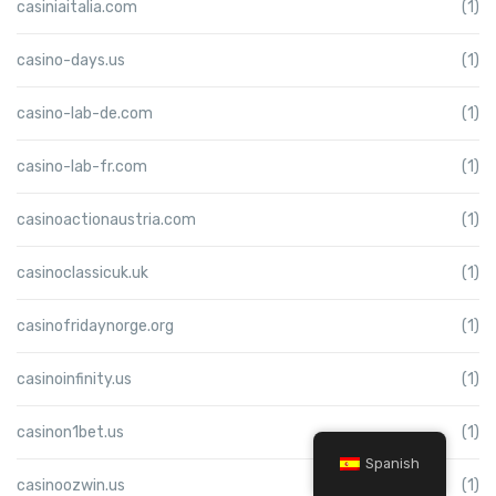
casiniaitalia.com
(1)
casino-days.us
(1)
casino-lab-de.com
(1)
casino-lab-fr.com
(1)
casinoactionaustria.com
(1)
casinoclassicuk.uk
(1)
casinofridaynorge.org
(1)
casinoinfinity.us
(1)
casinon1bet.us
(1)
Spanish
casinoozwin.us
(1)