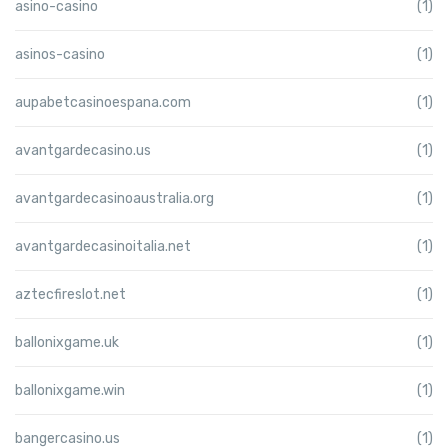
asino-casino
(1)
asinos-casino
(1)
aupabetcasinoespana.com
(1)
avantgardecasino.us
(1)
avantgardecasinoaustralia.org
(1)
avantgardecasinoitalia.net
(1)
aztecfireslot.net
(1)
ballonixgame.uk
(1)
ballonixgame.win
(1)
bangercasino.us
(1)