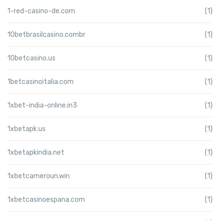
1-red-casino-de.com
(1)
10betbrasilcasino.combr
(1)
10betcasino.us
(1)
1betcasinoitalia.com
(1)
1xbet-india-online.in3
(1)
1xbetapk.us
(1)
1xbetapkindia.net
(1)
1xbetcameroun.win
(1)
1xbetcasinoespana.com
(1)