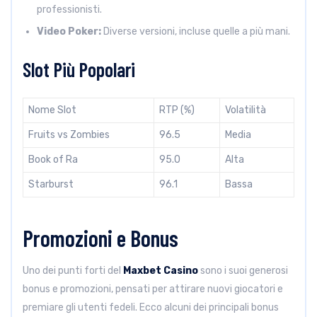
professionisti.
Video Poker:
Diverse versioni, incluse quelle a più mani.
Slot Più Popolari
Nome Slot
RTP (%)
Volatilità
Fruits vs Zombies
96.5
Media
Book of Ra
95.0
Alta
Starburst
96.1
Bassa
Promozioni e Bonus
Uno dei punti forti del
Maxbet Casino
sono i suoi generosi
bonus e promozioni, pensati per attirare nuovi giocatori e
premiare gli utenti fedeli. Ecco alcuni dei principali bonus