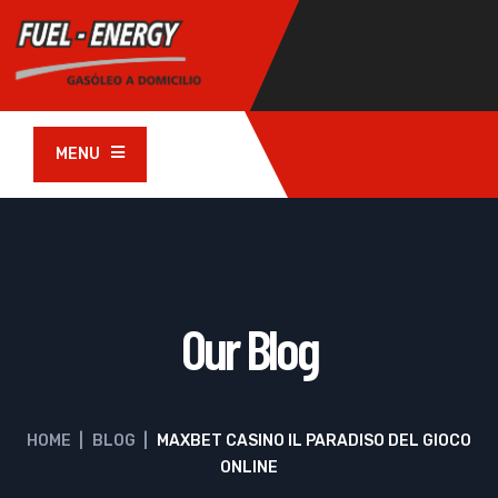
MENU
Our Blog
HOME
|
BLOG
|
MAXBET CASINO IL PARADISO DEL GIOCO
ONLINE