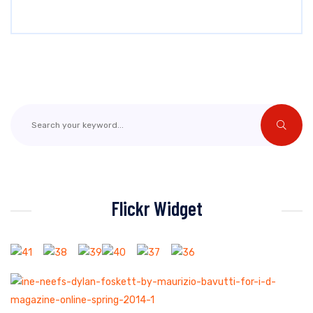
Flickr Widget