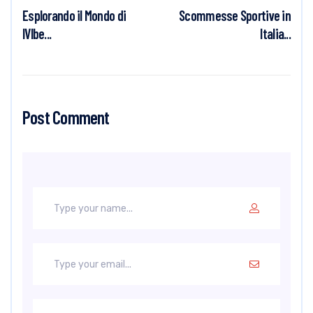
Esplorando il Mondo di
Scommesse Sportive in
IVIbe...
Italia...
Post Comment