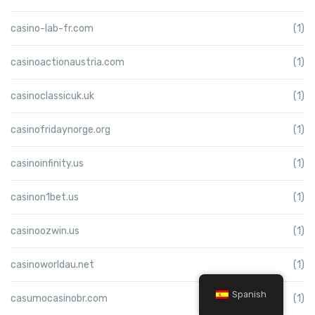
casino-lab-fr.com
(1)
casinoactionaustria.com
(1)
casinoclassicuk.uk
(1)
casinofridaynorge.org
(1)
casinoinfinity.us
(1)
casinon1bet.us
(1)
casinoozwin.us
(1)
casinoworldau.net
(1)
Spanish
casumocasinobr.com
(1)