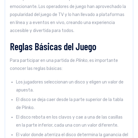
emocionante. Los operadores de juego han aprovechado la
popularidad del juego de TV y lo han llevado a plataformas
en línea y a eventos en vivo, creando una experiencia
accesible y divertida para todos.
Reglas Básicas del Juego
Para participar en una partida de
Plinko
, es importante
conocer las reglas básicas:
Los jugadores seleccionan un disco y eligen un valor de
apuesta.
El disco se deja caer desde la parte superior de la tabla
de Plinko.
El disco rebota en los clavos y cae a una de las casillas
en la parte inferior, cada una con un valor diferente.
El valor donde aterriza el disco determina la ganancia del