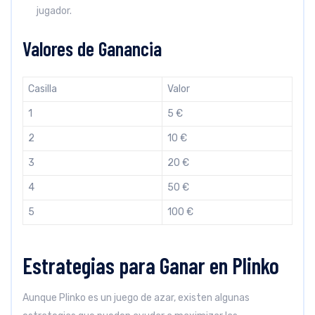
jugador.
Valores de Ganancia
Casilla
Valor
1
5 €
2
10 €
3
20 €
4
50 €
5
100 €
Estrategias para Ganar en Plinko
Aunque Plinko es un juego de azar, existen algunas