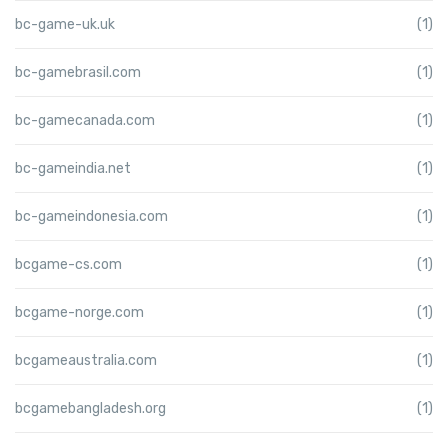
bc-game-uk.uk
(1)
bc-gamebrasil.com
(1)
bc-gamecanada.com
(1)
bc-gameindia.net
(1)
bc-gameindonesia.com
(1)
bcgame-cs.com
(1)
bcgame-norge.com
(1)
bcgameaustralia.com
(1)
bcgamebangladesh.org
(1)