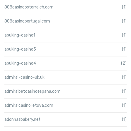
888casinoosterreich.com
(1)
888casinoportugal.com
(1)
abuking-casino1
(1)
abuking-casino3
(1)
abuking-casino4
(2)
admiral-casino-uk.uk
(1)
admiralbetcasinoespana.com
(1)
admiralcasinolietuva.com
(1)
adonnasbakery.net
(1)