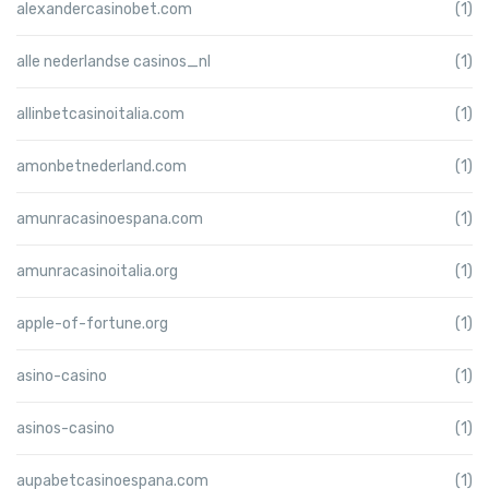
alexandercasinobet.com
(1)
alle nederlandse casinos_nl
(1)
allinbetcasinoitalia.com
(1)
amonbetnederland.com
(1)
amunracasinoespana.com
(1)
amunracasinoitalia.org
(1)
apple-of-fortune.org
(1)
asino-casino
(1)
asinos-casino
(1)
aupabetcasinoespana.com
(1)