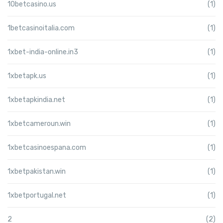
10betcasino.us
(1)
1betcasinoitalia.com
(1)
1xbet-india-online.in3
(1)
1xbetapk.us
(1)
1xbetapkindia.net
(1)
1xbetcameroun.win
(1)
1xbetcasinoespana.com
(1)
1xbetpakistan.win
(1)
1xbetportugal.net
(1)
2
(2)