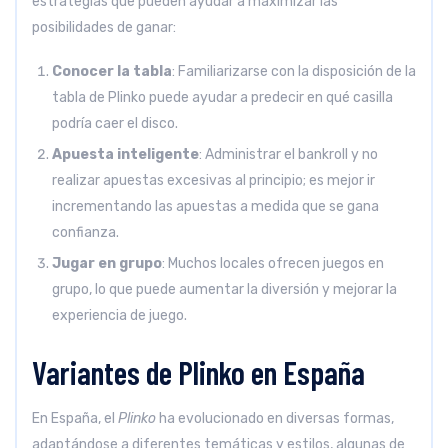
estrategias que pueden ayudar a maximizar las
posibilidades de ganar:
Conocer la tabla
: Familiarizarse con la disposición de la
tabla de Plinko puede ayudar a predecir en qué casilla
podría caer el disco.
Apuesta inteligente
: Administrar el bankroll y no
realizar apuestas excesivas al principio; es mejor ir
incrementando las apuestas a medida que se gana
confianza.
Jugar en grupo
: Muchos locales ofrecen juegos en
grupo, lo que puede aumentar la diversión y mejorar la
experiencia de juego.
Variantes de Plinko en España
En España, el
Plinko
ha evolucionado en diversas formas,
adaptándose a diferentes temáticas y estilos, algunas de