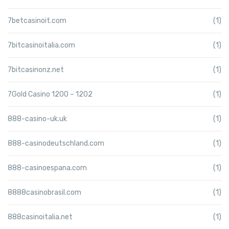
7betcasinoit.com
(1)
7bitcasinoitalia.com
(1)
7bitcasinonz.net
(1)
7Gold Casino 1200 – 1202
(1)
888-casino-uk.uk
(1)
888-casinodeutschland.com
(1)
888-casinoespana.com
(1)
8888casinobrasil.com
(1)
888casinoitalia.net
(1)