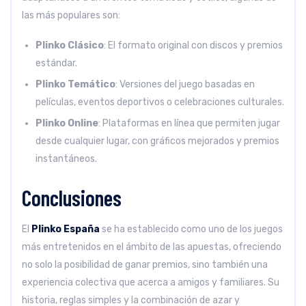
las más populares son:
Plinko Clásico
: El formato original con discos y premios
estándar.
Plinko Temático
: Versiones del juego basadas en
películas, eventos deportivos o celebraciones culturales.
Plinko Online
: Plataformas en línea que permiten jugar
desde cualquier lugar, con gráficos mejorados y premios
instantáneos.
Conclusiones
El
Plinko España
se ha establecido como uno de los juegos
más entretenidos en el ámbito de las apuestas, ofreciendo
no solo la posibilidad de ganar premios, sino también una
experiencia colectiva que acerca a amigos y familiares. Su
historia, reglas simples y la combinación de azar y