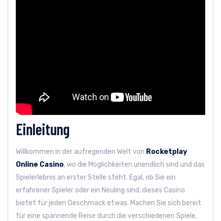
Einleitung
Willkommen in der aufregenden Welt von
Rocketplay
Online Casino
, wo die Möglichkeiten unendlich sind und das
Spielerlebnis an erster Stelle steht. Egal, ob Sie ein
erfahrener Spieler oder ein Neuling sind, dieses Casino
bietet für jeden Geschmack etwas. Machen Sie sich bereit
für eine spannende Reise durch die verschiedenen Spiele,