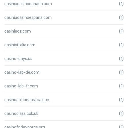
casiniacasinocanada.com
(1)
casiniacasinoespana.com
(1)
casiniacz.com
(1)
casiniaitalia.com
(1)
casino-days.us
(1)
casino-lab-de.com
(1)
casino-lab-fr.com
(1)
casinoactionaustria.com
(1)
casinoclassicuk.uk
(1)
casinofridaynorge.org
(1)