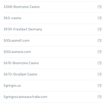
3368-Boomzino Casino
(1)
365-casino
(1)
3939-Freshbet Germany
(1)
500casinolt.com
(1)
500casinono.com
(1)
5610-Boomzino Casino
(1)
5670-DivaSpin Casino
(1)
5gringos.us
(1)
5gringoscasinoaustralia.com
(1)