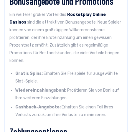
Bonusangebote und Promotions
Ein weiterer großer Vorteil des
Rocketplay Online
Casinos
sind die attraktiven Bonusangebote. Neue Spieler
können von einem großzügigen Willkommensbonus
profitieren, der ihre Ersteinzahlung um einen gewissen
Prozentsatz erhöht. Zusätzlich gibt es regelmäßige
Promotions für Bestandskunden, die viele Vorteile bringen
können:
Gratis Spins:
Erhalten Sie Freispiele für ausgewählte
Slot-Spiele.
Wiedereinzahlungsboni:
Profitieren Sie von Boni auf
Ihre weiteren Einzahlungen.
Cashback-Angebote:
Erhalten Sie einen Teil Ihres
Verlusts zurück, um Ihre Verluste zu minimieren.
Zahlungsoptionen