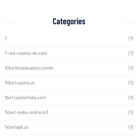
Categories
1
(1)
1-red-casino-de.com
(1)
10betbrasilcasino.combr
(1)
10betcasino.us
(1)
1betcasinoitalia.com
(1)
1xbet-india-online.in3
(1)
1xbetapk.us
(1)