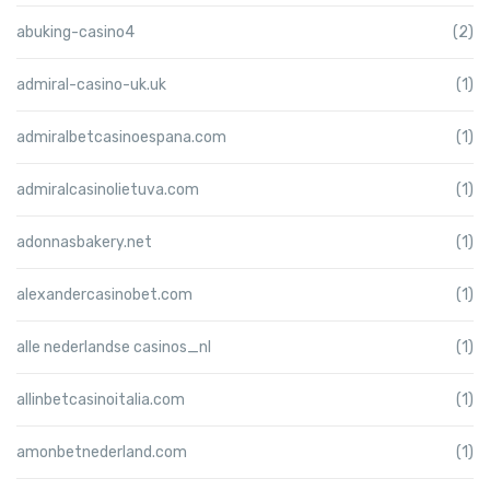
abuking-casino4
(2)
admiral-casino-uk.uk
(1)
admiralbetcasinoespana.com
(1)
admiralcasinolietuva.com
(1)
adonnasbakery.net
(1)
alexandercasinobet.com
(1)
alle nederlandse casinos_nl
(1)
allinbetcasinoitalia.com
(1)
amonbetnederland.com
(1)