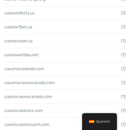
casinoinfinity.us
(1)
casinon1bet.us
(1)
casinoozwin.us
(1)
casinoworldau.net
(1)
casumocasinobr.com
(1)
casumocasinocanada.com
(1)
caxinocasinocanada.com
(1)
caxinocasinonz.com
(1)
Spanish
caxinocasinosuomi.com
(1)