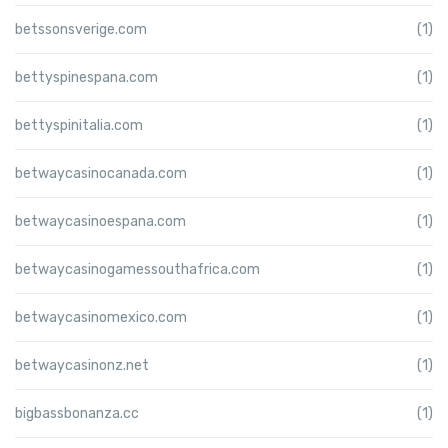
betssonsverige.com
(1)
bettyspinespana.com
(1)
bettyspinitalia.com
(1)
betwaycasinocanada.com
(1)
betwaycasinoespana.com
(1)
betwaycasinogamessouthafrica.com
(1)
betwaycasinomexico.com
(1)
betwaycasinonz.net
(1)
bigbassbonanza.cc
(1)