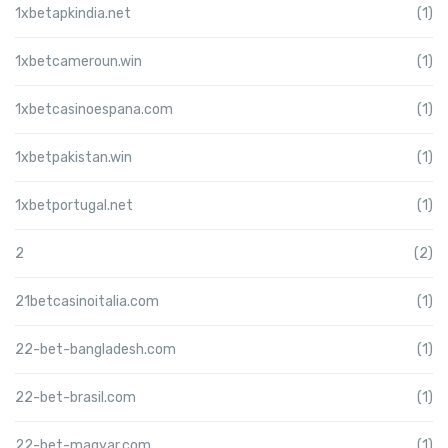
1xbetapkindia.net
(1)
1xbetcameroun.win
(1)
1xbetcasinoespana.com
(1)
1xbetpakistan.win
(1)
1xbetportugal.net
(1)
2
(2)
21betcasinoitalia.com
(1)
22-bet-bangladesh.com
(1)
22-bet-brasil.com
(1)
22-bet-magyar.com
(1)