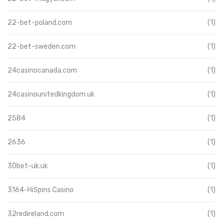
22-bet-poland.com
(1)
22-bet-sweden.com
(1)
24casinocanada.com
(1)
24casinounitedkingdom.uk
(1)
2584
(1)
2636
(1)
30bet-uk.uk
(1)
3164-HiSpins Casino
(1)
32redireland.com
(1)