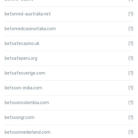
betonred-australia.net
(1)
betonredcasinoitalia.com
(1)
betsafecasino.uk
(1)
betsafeperu.org
(1)
betsafesverige.com
(1)
betsson-india.com
(1)
betssoncolombia.com
(1)
betssongr.com
(1)
betssonnederland.com
(1)