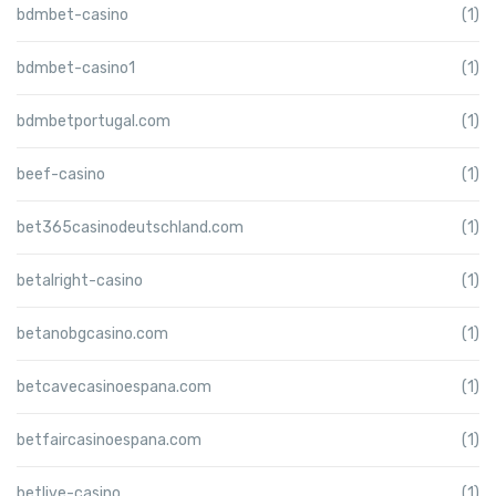
bdmbet-casino
(1)
bdmbet-casino1
(1)
bdmbetportugal.com
(1)
beef-casino
(1)
bet365casinodeutschland.com
(1)
betalright-casino
(1)
betanobgcasino.com
(1)
betcavecasinoespana.com
(1)
betfaircasinoespana.com
(1)
betlive-casino
(1)