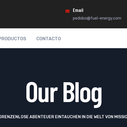
Email
pedidos@fuel-energy.com
PRODUCTOS
CONTACTO
Our Blog
GRENZENLOSE ABENTEUER EINTAUCHEN IN DIE WELT VON MISS