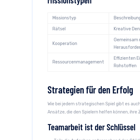
Missionstypen
Missionstyp
Beschreibun
Rätsel
Kreative De
Gemeinsam m
Kooperation
Herausforde
Effizienten 
Ressourcenmanagement
Rohstoffen
Strategien für den Erfolg
Wie bei jedem strategischen Spiel gibt es auc
Ansätze, die den Spielern helfen können, ihre Z
Teamarbeit ist der Schlüssel