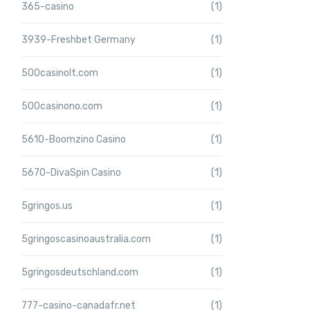
365-casino
(1)
3939-Freshbet Germany
(1)
500casinolt.com
(1)
500casinono.com
(1)
5610-Boomzino Casino
(1)
5670-DivaSpin Casino
(1)
5gringos.us
(1)
5gringoscasinoaustralia.com
(1)
5gringosdeutschland.com
(1)
777-casino-canadafr.net
(1)