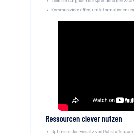
Teile die Aufgaben entsprechend den Stär
Kommuniziere offen, um Informationen und 
Ressourcen clever nutzen
Optimiere den Einsatz von Rohstoffen, um