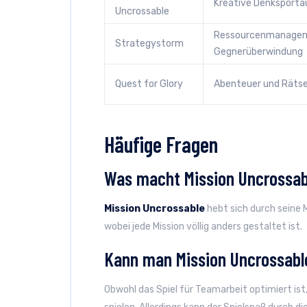
Kreative Denksporta
Uncrossable
Ressourcenmanagem
Strategystorm
Gegnerüberwindung
Quest for Glory
Abenteuer und Rätse
Häufige Fragen
Was macht Mission Uncrossabl
Mission Uncrossable
hebt sich durch seine 
wobei jede Mission völlig anders gestaltet ist.
Kann man Mission Uncrossable
Obwohl das Spiel für Teamarbeit optimiert ist,