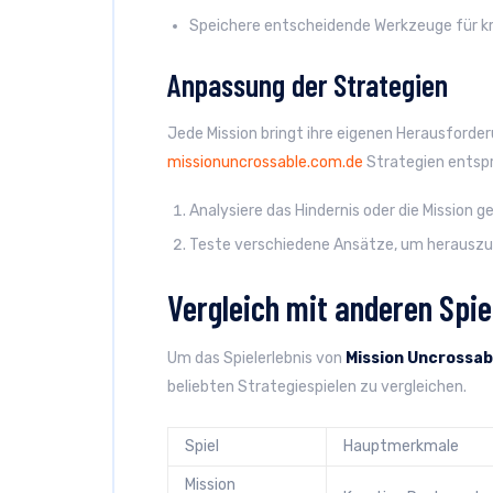
Speichere entscheidende Werkzeuge für k
Anpassung der Strategien
Jede Mission bringt ihre eigenen Herausforderu
missionuncrossable.com.de
Strategien entsp
Analysiere das Hindernis oder die Mission g
Teste verschiedene Ansätze, um herauszuf
Vergleich mit anderen Spie
Um das Spielerlebnis von
Mission Uncrossab
beliebten Strategiespielen zu vergleichen.
Spiel
Hauptmerkmale
Mission