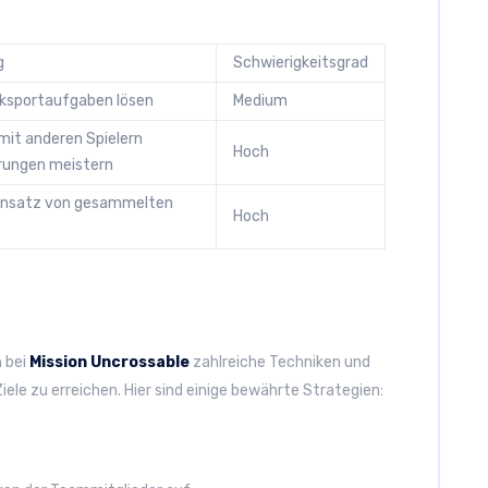
g
Schwierigkeitsgrad
nksportaufgaben lösen
Medium
it anderen Spielern
Hoch
rungen meistern
Einsatz von gesammelten
Hoch
h bei
Mission Uncrossable
zahlreiche Techniken und
iele zu erreichen. Hier sind einige bewährte Strategien: