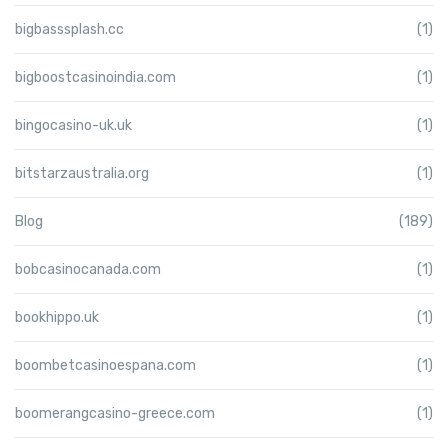
bigbasssplash.cc
(1)
bigboostcasinoindia.com
(1)
bingocasino-uk.uk
(1)
bitstarzaustralia.org
(1)
Blog
(189)
bobcasinocanada.com
(1)
bookhippo.uk
(1)
boombetcasinoespana.com
(1)
boomerangcasino-greece.com
(1)