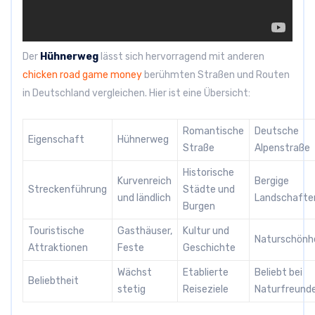
Der
Hühnerweg
lässt sich hervorragend mit anderen
chicken road game money
berühmten Straßen und Routen
in Deutschland vergleichen. Hier ist eine Übersicht:
Romantische
Deutsche
Eigenschaft
Hühnerweg
Straße
Alpenstraße
Historische
Kurvenreich
Bergige
Streckenführung
Städte und
und ländlich
Landschafte
Burgen
Touristische
Gasthäuser,
Kultur und
Naturschönh
Attraktionen
Feste
Geschichte
Wächst
Etablierte
Beliebt bei
Beliebtheit
stetig
Reiseziele
Naturfreund