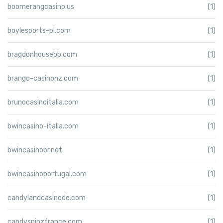
boomerangcasino.us
(1)
boylesports-pl.com
(1)
bragdonhousebb.com
(1)
brango-casinonz.com
(1)
brunocasinoitalia.com
(1)
bwincasino-italia.com
(1)
bwincasinobr.net
(1)
bwincasinoportugal.com
(1)
candylandcasinode.com
(1)
candyspinzfrance.com
(1)